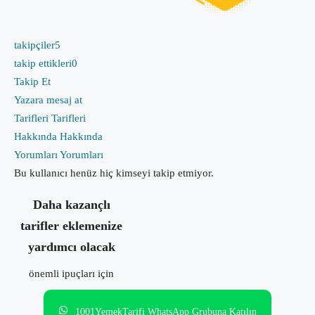
takipçiler
5
takip ettikleri
0
Takip Et
Yazara mesaj at
Tarifleri
Tarifleri
Hakkında
Hakkında
Yorumları
Yorumları
Bu kullanıcı henüz hiç kimseyi takip etmiyor.
Daha kazançlı
tarifler eklemenize
yardımcı olacak
önemli ipuçları için
1001YemekTarifi WhatsApp Grubuna Katılın