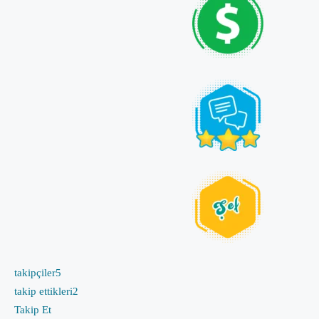
takipçiler
5
takip ettikleri
2
Takip Et