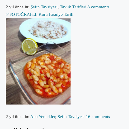
2 yıl önce
in:
Şefin Tavsiyesi
,
Tavuk Tarifleri
8 comments
✅FOTOĞRAFLI: Kuru Fasulye Tarifi
2 yıl önce
in:
Ana Yemekler
,
Şefin Tavsiyesi
16 comments