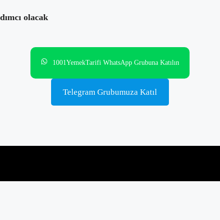
rdımcı olacak
1001YemekTarifi WhatsApp Grubuna Katılın
Telegram Grubumuza Katıl