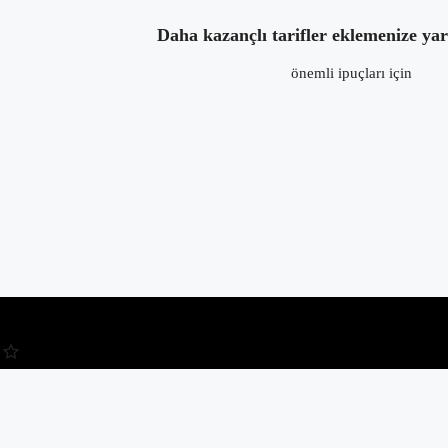
Daha kazançlı tarifler eklemenize ya
önemli ipuçları için
Kullanıcı Adı veya E-posta