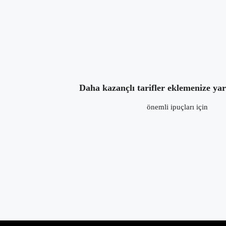
4 yıl önce
in:
Tarif
,
Tavuk Tarifleri
yorum y
Daha kazançlı tarifler eklemenize ya
önemli ipuçları için