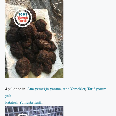
4 yıl önce
in:
Ana yemeğin yanına
,
Ana Yemekler
,
Tarif
yorum
yok
Patatesli Yumurta Tarifi