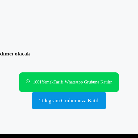
yorum yok
rdımcı olacak
1001YemekTarifi WhatsApp Grubuna Katılın
Telegram Grubumuza Katıl