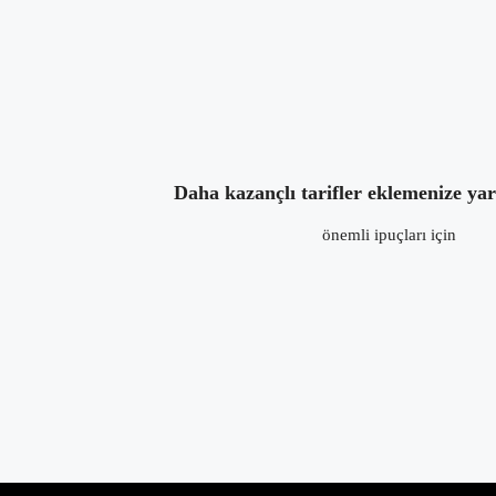
4 yıl önce
in:
Ana Yemekler
,
Şefin Tavsiyesi
Daha kazançlı tarifler eklemenize ya
önemli ipuçları için