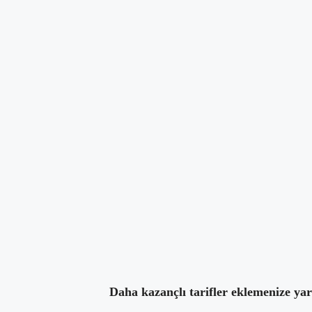
takipçiler
1
takip ettikleri
0
Tarifleri
Hakkında
Yoru
1001 Yemek Tarifi
1001 yemek tarifi editör hesabı
Daha kazançlı tarifler eklemenize ya