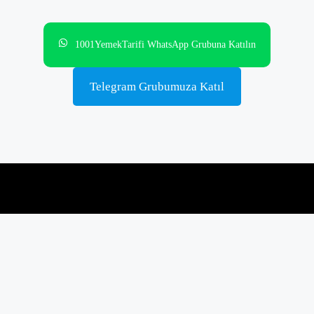
1001YemekTarifi WhatsApp Grubuna Katılın
Telegram Grubumuza Katıl