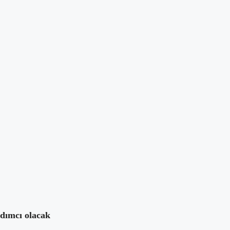
Takip Et
Yazara mesaj at
mları
Takip Et
rdımcı olacak