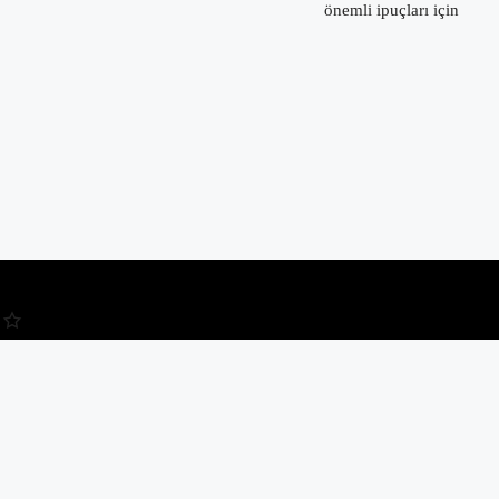
önemli ipuçları için
Kullanıcı Adı veya E-posta
Şifre