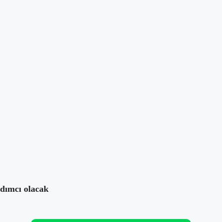
Takip Et
Yazara mesaj at
mları
rdımcı olacak