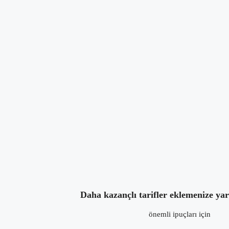
takipçiler
1
takip ettikleri
9
Tarifleri
Hakkında
Yoru
Rumuz
Mukemmelmezelrm
Daha kazançlı tarifler eklemenize ya
önemli ipuçları için