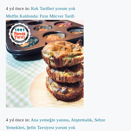
4 yıl önce
in:
Kek Tarifleri
yorum yok
Muffin Kalıbında: Fırın Mücver Tarifi
4 yıl önce
in:
Ana yemeğin yanına
,
Atıştırmalık
,
Sebze
Yemekleri
,
Şefin Tavsiyesi
yorum yok