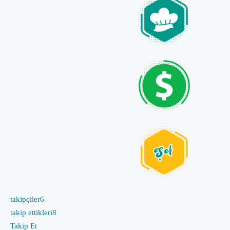
takipçiler
6
takip ettikleri
8
Takip Et