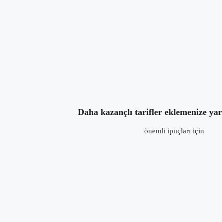
Tarifleri
Hakkında
Yoru
Tşk ederim Sema Hanımcım diğer tariflerim
📷Fotoğraflı: Fırında Karnabahar Kızartması
Tsk ederimm 🙂
Güveçte Etli Sebze Yemeği Yapımı
Daha kazançlı tarifler eklemenize ya
önemli ipuçları için