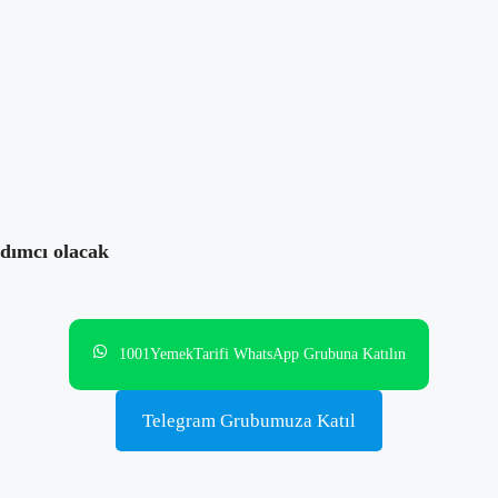
Yazara mesaj at
mları
e de yorum yaparsanız sevinirim.😘🥰🤗
rdımcı olacak
1001YemekTarifi WhatsApp Grubuna Katılın
Telegram Grubumuza Katıl