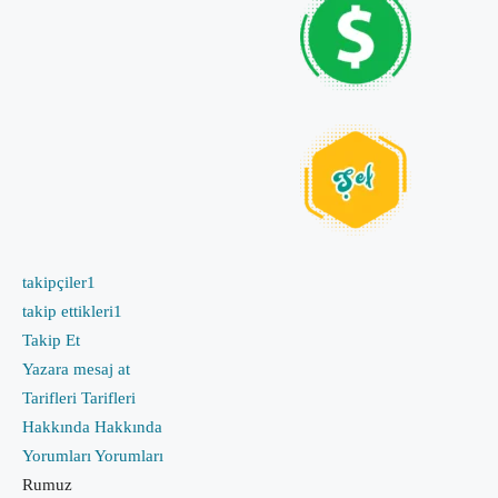
takipçiler
1
takip ettikleri
1
Takip Et
Yazara mesaj at
Tarifleri
Tarifleri
Hakkında
Hakkında
Yorumları
Yorumları
Rumuz