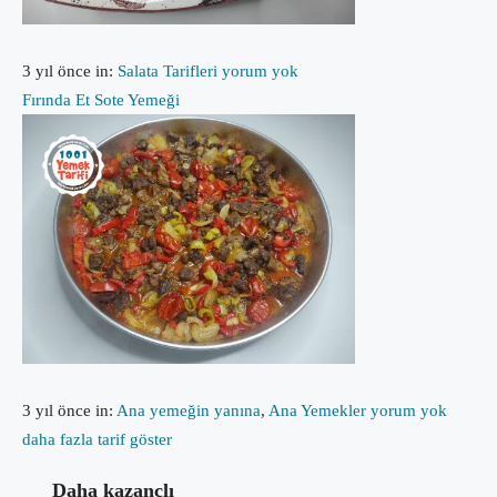
3 yıl önce
in:
Salata Tarifleri
yorum yok
Fırında Et Sote Yemeği
3 yıl önce
in:
Ana yemeğin yanına
,
Ana Yemekler
yorum yok
daha fazla tarif göster
Daha kazançlı