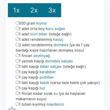
1x
2x
3x
▢
500
gram
kıyma
▢
1
adet orta boy
kuru soğan
▢
1
adet
sivri biber
(isteğe bağlı)
▢
1
adet rendelenmiş
havuç
▢
2
adet rendelenmiş
domates
(ya da 1 çay
bardağı kışlık hazırlanan domates sosu)
▢
1
fincan
zeytinyağ
▢
1
yemek kaşığı
domates salçası
▢
1
tatlı kaşığı
biber salçası
(isteğe bağlı)
▢
1
çay kaşığı
karabiber
▢
1
çay kaşığı
pulbiber
▢
1
tatlı kaşığı
kekik
(varsa taze kekik çok yakışır)
▢
1
çay kaşığı
tuz
▢
1
fincan kadar sıcak
su
(ya da haşlanan
makarnanın suyu)
▢
1
tutam kıyılmış
maydanoz