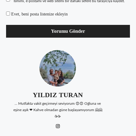
Ismimi, e-postamı ve web sitemi bir dahaki sefere bu tarayıcıya kaydet.
Evet, beni posta listenize ekleyin
YILDIZ TURAN
... Mutfakta vakit geçirmeyi seviyorum 😍😍 Oğluna ve
eşine aşık ❤ Kahve olmadan güne başlayamıyorum 🤗🤗
☕☕