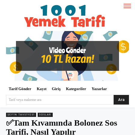
Tarif Gönder
Kayıt
Giriş
Kategoriler
Yazarlar
Ara
Tarif veya malzeme ara
ŞEFIN TAVSIYESI
SOSLAR
✅Tam Kıvamında Bolonez Sos
Tarifi, Nasıl Yapılır