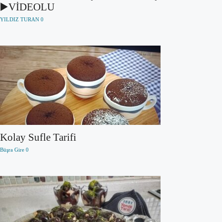
▶️VİDEOLU
YILDIZ TURAN
0
Kolay Sufle Tarifi
Büşra Gire
0