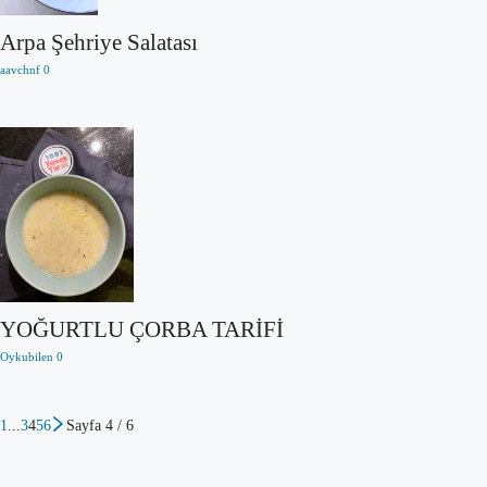
Arpa Şehriye Salatası
aavchnf
0
YOĞURTLU ÇORBA TARİFİ
Oykubilen
0
1
...
3
4
5
6
Sayfa 4 / 6