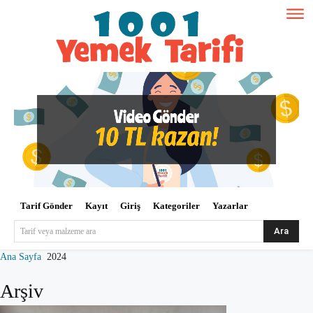
Tarif Gönder
Kayıt
Giriş
Kategoriler
Yazarlar
Ara
Tarif veya malzeme ara
Ana Sayfa
2024
Arşiv