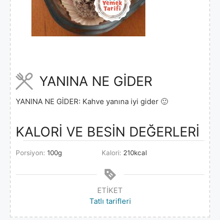
YANINA NE GİDER
YANINA NE GİDER: Kahve yanına iyi gider 🙂
KALORİ VE BESİN DEĞERLERİ
Porsiyon:
100
g
Kalori:
210
kcal
ETIKET
Tatlı tarifleri