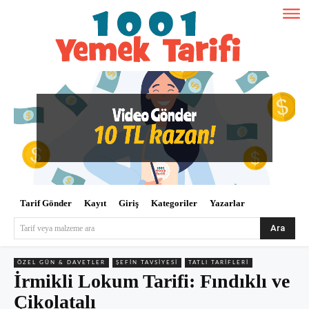
Tarif Gönder
Kayıt
Giriş
Kategoriler
Yazarlar
Ara
Tarif veya malzeme ara
ÖZEL GÜN & DAVETLER
ŞEFIN TAVSIYESI
TATLI TARIFLERI
İrmikli Lokum Tarifi: Fındıklı ve
Çikolatalı