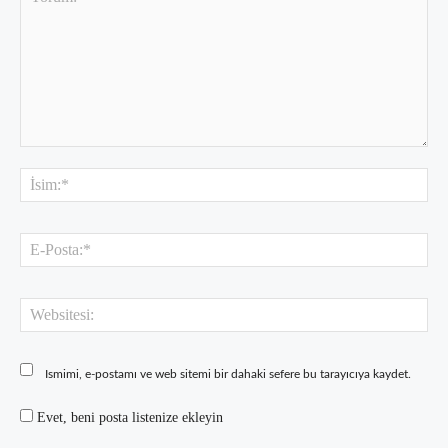
Yorum:
İsi
E-
Pos
Web
Ismimi, e-postamı ve web sitemi bir dahaki sefere bu tarayıcıya kaydet.
Evet, beni posta listenize ekleyin