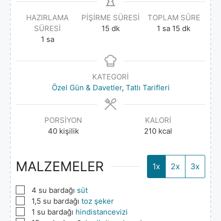
HAZIRLAMA
PIŞIRME SÜRESI
TOPLAM SÜRE
SÜRESI
15
dk
1
sa
15
dk
1
sa
KATEGORI
Özel Gün & Davetler
,
Tatlı Tarifleri
PORSIYON
KALORI
40
kişilik
210
kcal
MALZEMELER
1x
2x
3x
▢
4
su bardağı
süt
▢
1,5
su bardağı
toz şeker
▢
1
su bardağı
hindistancevizi