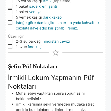
▢
15
çorba kaşığı
irmik
(tepeleme)
▢
1
paket
sade krem şanti
▢
1
paket
vanilya
▢
5
yemek kaşığı
dark kakao
▢
İsteğe göre damla çikolata eritip yada kahvaltılık
çikolata ilave edip karıştırabilirsiniz.
Üzeri için
▢
2-3
su bardağı
hindistan cevizi
▢
1
avuç
fındık içi
Şefin Püf Noktaları
İrmikli Lokum Yapmanın Püf
Noktaları
Muhallebiyi yaptıktan sonra soğumasını
beklemelisiniz
irmikli karışıma şekil vermeden mutlaka streç
geçirip buzdolabında dinlendirmelisiniz.