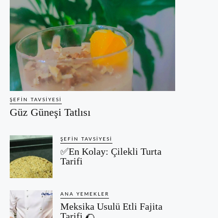
ŞEFIN TAVSIYESI
Güz Güneşi Tatlısı
ŞEFIN TAVSIYESI
✅En Kolay: Çilekli Turta
Tarifi
ANA YEMEKLER
Meksika Usulü Etli Fajita
Tarifi 🌮