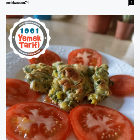
melekannem74
0