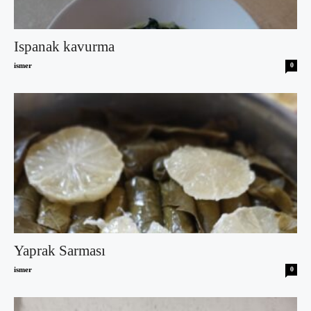
Ispanak kavurma
ismer
0
Yaprak Sarması
ismer
0