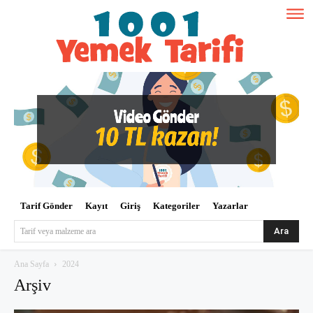
Tarif Gönder
Kayıt
Giriş
Kategoriler
Yazarlar
Ara
Tarif veya malzeme ara
Ana Sayfa
2024
Arşiv