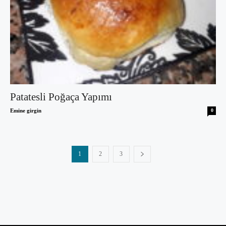
Patatesli Poğaça Yapımı
Emine girgin
0
1
2
3