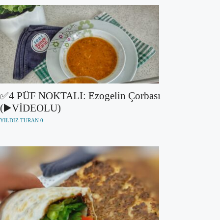
✅4 PÜF NOKTALI: Ezogelin Çorbası
(▶️VİDEOLU)
YILDIZ TURAN
0