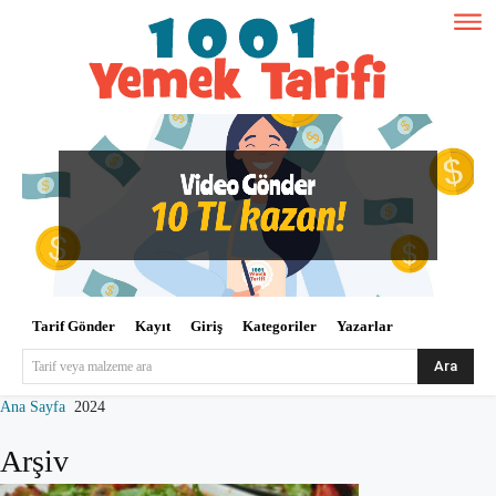
Tarif Gönder
Kayıt
Giriş
Kategoriler
Yazarlar
Ara
Tarif veya malzeme ara
Ana Sayfa
2024
Arşiv