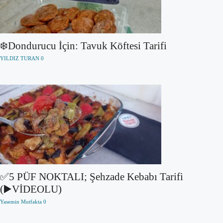
❄️Dondurucu İçin: Tavuk Köftesi Tarifi
YILDIZ TURAN
0
✅5 PÜF NOKTALI; Şehzade Kebabı Tarifi
(▶️VİDEOLU)
Yasemin Mutfakta
0