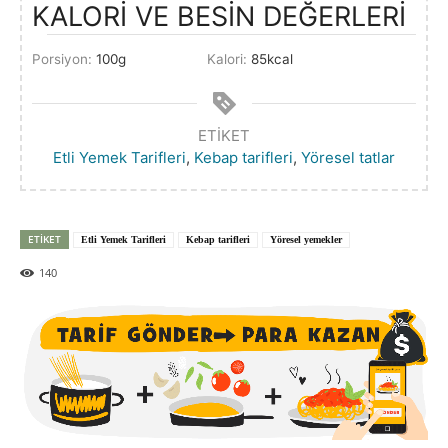
KALORİ VE BESİN DEĞERLERİ
Porsiyon:
100
g
Kalori:
85
kcal
ETIKET
Etli Yemek Tarifleri
,
Kebap tarifleri
,
Yöresel tatlar
ETIKET
Etli Yemek Tarifleri
Kebap tarifleri
Yöresel yemekler
140