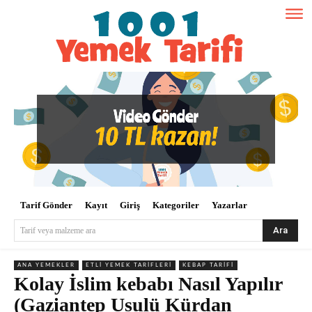
Tarif Gönder
Kayıt
Giriş
Kategoriler
Yazarlar
Ara
Tarif veya malzeme ara
ANA YEMEKLER
ETLI YEMEK TARIFLERI
KEBAP TARIFI
Kolay İslim kebabı Nasıl Yapılır
(Gaziantep Usulü Kürdan