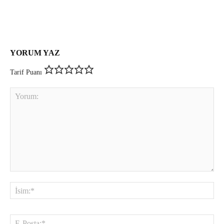
YORUM YAZ
Tarif Puanı
Yorum:
İsi
E-