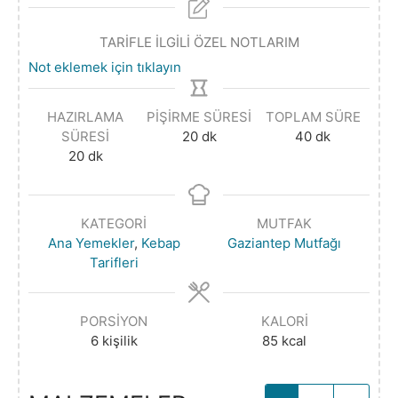
TARİFLE İLGİLİ ÖZEL NOTLARIM
Not eklemek için tıklayın
HAZIRLAMA
PIŞIRME SÜRESI
TOPLAM SÜRE
SÜRESI
20
dk
40
dk
20
dk
KATEGORI
MUTFAK
Ana Yemekler
,
Kebap
Gaziantep Mutfağı
Tarifleri
PORSIYON
KALORI
6
kişilik
85
kcal