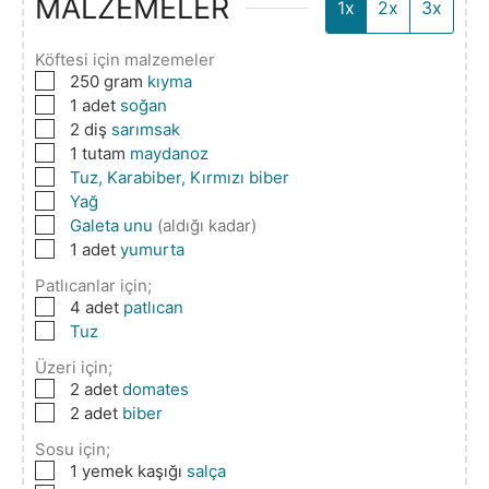
MALZEMELER
1x
2x
3x
Köftesi için malzemeler
▢
250
gram
kıyma
▢
1
adet
soğan
▢
2
diş
sarımsak
▢
1
tutam
maydanoz
▢
Tuz, Karabiber, Kırmızı biber
▢
Yağ
▢
Galeta unu
(aldığı kadar)
▢
1
adet
yumurta
Patlıcanlar için;
▢
4
adet
patlıcan
▢
Tuz
Üzeri için;
▢
2
adet
domates
▢
2
adet
biber
Sosu için;
▢
1
yemek kaşığı
salça