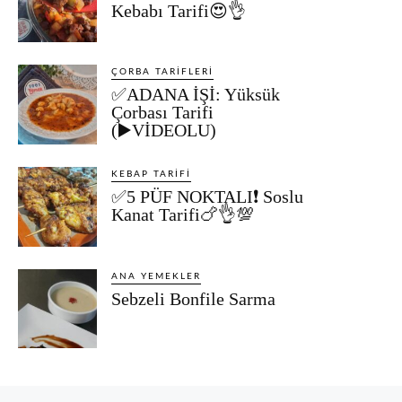
Kebabı Tarifi😍👌
ÇORBA TARIFLERI
✅ADANA İŞİ: Yüksük
Çorbası Tarifi
(▶️VİDEOLU)
KEBAP TARIFI
✅5 PÜF NOKTALI❗ Soslu
Kanat Tarifi🍗👌💯
ANA YEMEKLER
Sebzeli Bonfile Sarma