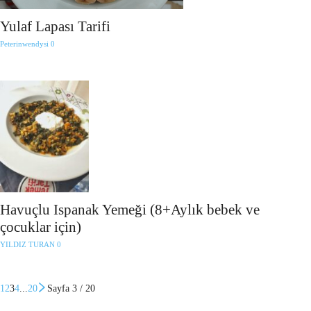
Yulaf Lapası Tarifi
Peterinwendysi
0
Havuçlu Ispanak Yemeği (8+Aylık bebek ve
çocuklar için)
YILDIZ TURAN
0
1
2
3
4
...
20
Sayfa 3 / 20