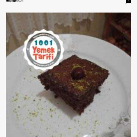
dilekgenc34
0