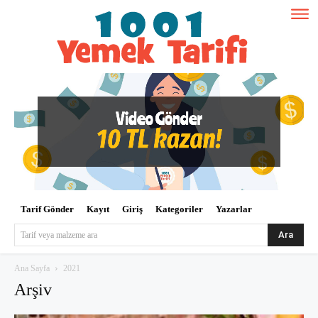
Tarif Gönder
Kayıt
Giriş
Kategoriler
Yazarlar
Ara
Tarif veya malzeme ara
Ana Sayfa
2021
Arşiv