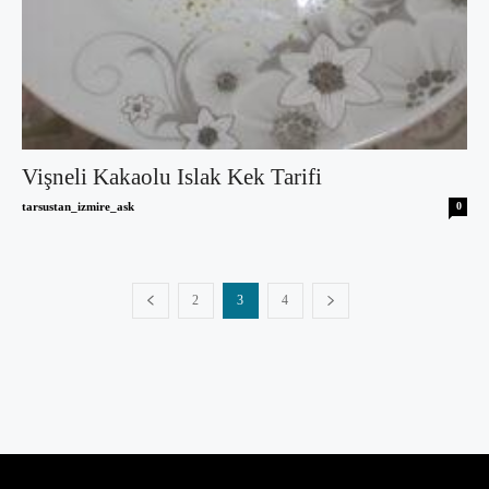
Vişneli Kakaolu Islak Kek Tarifi
tarsustan_izmire_ask
0
2
3
4