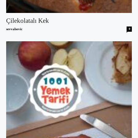
Çilekolatalı Kek
sevvalsevic
0