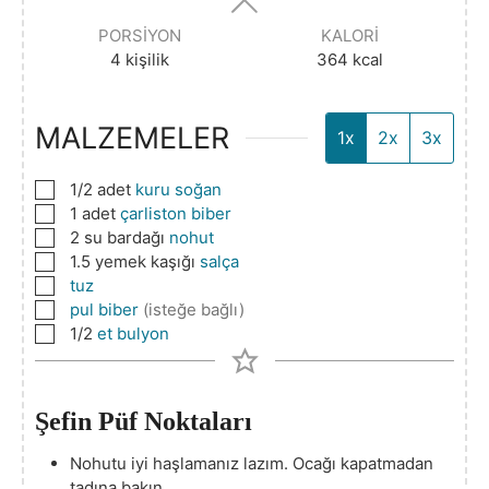
PORSIYON
KALORI
4
kişilik
364
kcal
MALZEMELER
1x
2x
3x
▢
1/2
adet
kuru soğan
▢
1
adet
çarliston biber
▢
2
su bardağı
nohut
▢
1.5
yemek kaşığı
salça
▢
tuz
▢
pul biber
(isteğe bağlı)
▢
1/2
et bulyon
Şefin Püf Noktaları
Nohutu iyi haşlamanız lazım. Ocağı kapatmadan
tadına bakın.