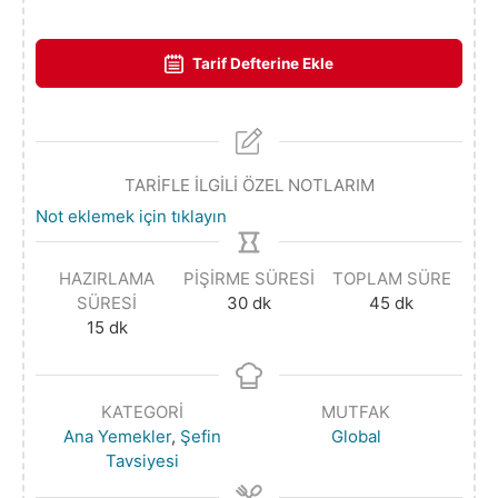
Tarif Defterine Ekle
TARİFLE İLGİLİ ÖZEL NOTLARIM
Not eklemek için tıklayın
HAZIRLAMA
PIŞIRME SÜRESI
TOPLAM SÜRE
SÜRESI
30
dk
45
dk
15
dk
KATEGORI
MUTFAK
Ana Yemekler
,
Şefin
Global
Tavsiyesi