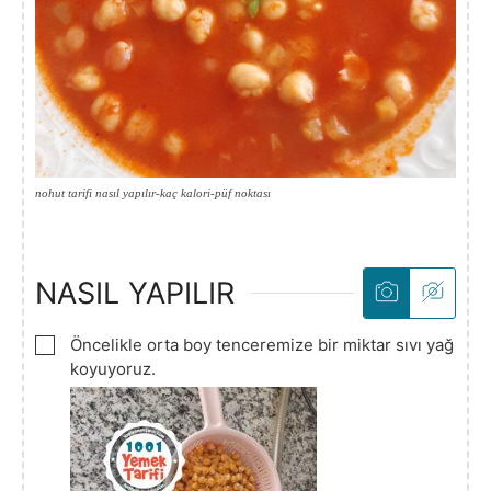
nohut tarifi nasıl yapılır-kaç kalori-püf noktası
NASIL YAPILIR
▢
Öncelikle orta boy tenceremize bir miktar sıvı yağ
koyuyoruz.