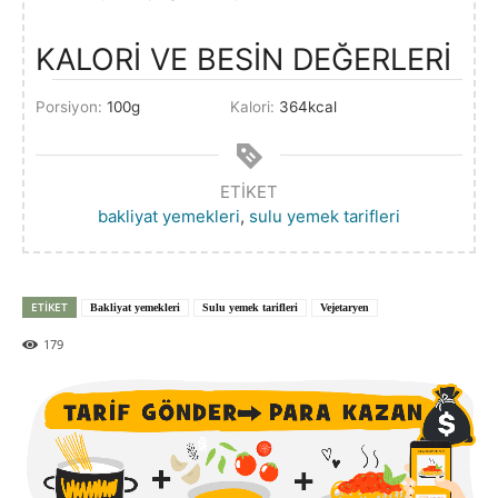
KALORİ VE BESİN DEĞERLERİ
Porsiyon:
100
g
Kalori:
364
kcal
ETIKET
bakliyat yemekleri
,
sulu yemek tarifleri
ETIKET
Bakliyat yemekleri
Sulu yemek tarifleri
Vejetaryen
179