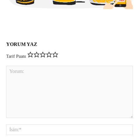
YORUM YAZ
Tarif Puanı
Yorum:
İsi