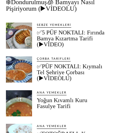
❄️Dondurulmuş🧊 Bamyayı Nasıl
Pişiriyorum (▶️VİDEOLU)
SEBZE YEMEKLERI
✅5 PÜF NOKTALI: Fırında
Bamya Kızartma Tarifi
(▶️VİDEO)
ÇORBA TARIFLERI
✅PÜF NOKTALI: Kıymalı
Tel Şehriye Çorbası
(▶️VİDEOLU)
ANA YEMEKLER
Yoğun Kıvamlı Kuru
Fasulye Tarifi
ANA YEMEKLER