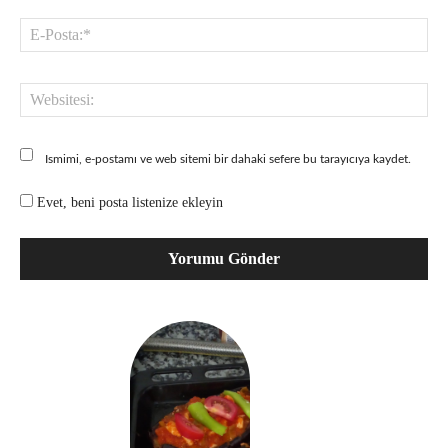
E-
Pos
Web
Ismimi, e-postamı ve web sitemi bir dahaki sefere bu tarayıcıya kaydet.
Evet, beni posta listenize ekleyin