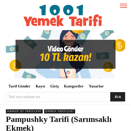
Tarif Gönder
Kayıt
Giriş
Kategoriler
Yazarlar
Ara
Tarif veya malzeme ara
HAMUR İŞI TARIFLERI
EKMEK TARIFLERI
Pampushky Tarifi (Sarımsaklı
Ekmek)