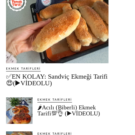
EKMEK TARIFLERI
✅EN KOLAY: Sandviç Ekmeği Tarifi
😍(▶️VİDEOLU)
EKMEK TARIFLERI
🌶️Acılı (Biberli) Ekmek
Tarifi💯👌 (▶️VİDEOLU)
EKMEK TARIFLERI