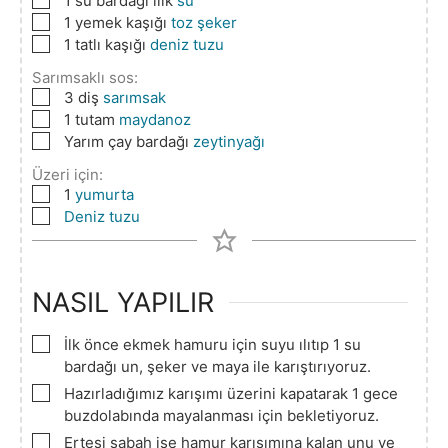
1
su bardağı ılık
su
▢
1
yemek kaşığı
toz şeker
▢
1
tatlı kaşığı
deniz tuzu
Sarımsaklı sos:
▢
3
diş
sarımsak
▢
1
tutam
maydanoz
▢
Yarım çay bardağı
zeytinyağı
Üzeri için:
▢
1
yumurta
▢
Deniz tuzu
NASIL YAPILIR
▢
İlk önce ekmek hamuru için suyu ılıtıp 1 su
bardağı un, şeker ve maya ile karıştırıyoruz.
▢
Hazırladığımız karışımı üzerini kapatarak 1 gece
buzdolabında mayalanması için bekletiyoruz.
▢
Ertesi sabah ise hamur karışımına kalan unu ve