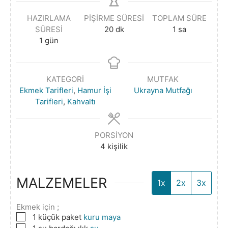
HAZIRLAMA
PIŞIRME SÜRESI
TOPLAM SÜRE
SÜRESI
20
dk
1
sa
1
gün
KATEGORI
MUTFAK
Ekmek Tarifleri
,
Hamur İşi
Ukrayna Mutfağı
Tarifleri
,
Kahvaltı
PORSIYON
4
kişilik
MALZEMELER
1x
2x
3x
Ekmek için ;
▢
1
küçük paket
kuru maya
▢