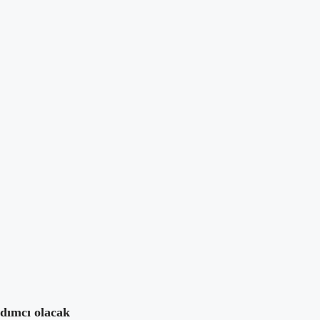
Takip Et
Yazara mesaj at
mları
Takip Et
rdımcı olacak