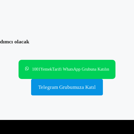
z?
rdımcı olacak
1001YemekTarifi WhatsApp Grubuna Katılın
Telegram Grubumuza Katıl