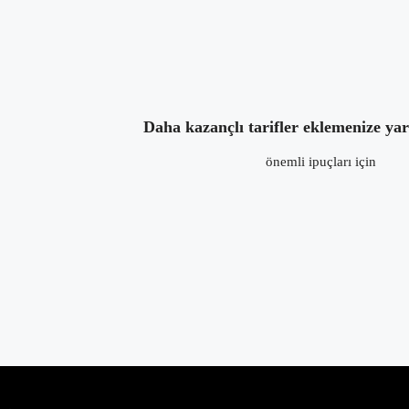
Tarifleriniz için ödeme almak ister misini
Evet
Daha kazançlı tarifler eklemenize ya
önemli ipuçları için