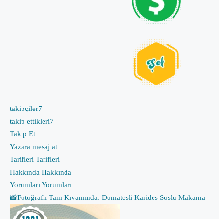
takipçiler
7
takip ettikleri
7
Takip Et
Yazara mesaj at
Tarifleri
Tarifleri
Hakkında
Hakkında
Yorumları
Yorumları
📸Fotoğraflı Tam Kıvamında: Domatesli Karides Soslu Makarna