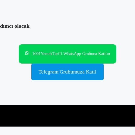
rdımcı olacak
1001YemekTarifi WhatsApp Grubuna Katılın
Telegram Grubumuza Katıl