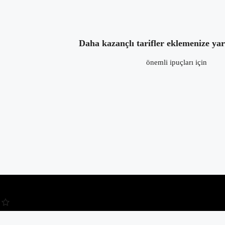
4 yıl önce
in:
Tatlı Tarifleri
yorum yok
Daha kazançlı tarifler eklemenize ya
önemli ipuçları için
Kullanıcı Adı veya E-posta