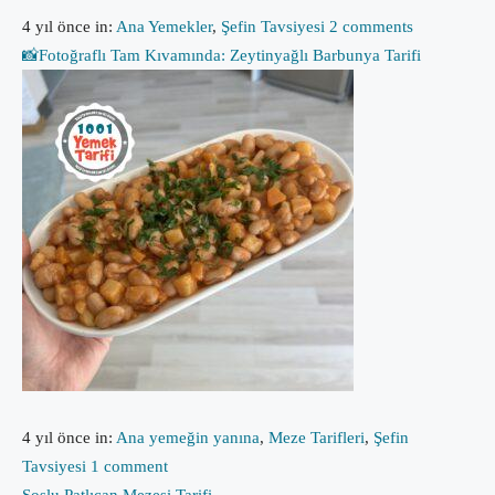
4 yıl önce
in:
Ana Yemekler
,
Şefin Tavsiyesi
2 comments
📸Fotoğraflı Tam Kıvamında: Zeytinyağlı Barbunya Tarifi
4 yıl önce
in:
Ana yemeğin yanına
,
Meze Tarifleri
,
Şefin
Tavsiyesi
1 comment
Soslu Patlıcan Mezesi Tarifi