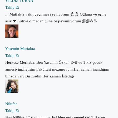
YILDIZ TURAN
Takip Et
... Mutfakta vakit geçirmeyi seviyorum 😍😍 Oğluna ve eşine
aşık ❤ Kahve olmadan güne başlayamıyorum 🤗🤗☕☕
Yasemin Mutfakta
Takip Et
Herkese Merhaba; Ben Yasemin Özkan.Evli ve 1 kız çocuk
annesiyim.İletişim Fakültesi mezunuyum.Her zaman inandığım
bir söz var;"Bir Kadın Her Zaman İstediği
Nilufer
Takip Et
Ben Nilüfer 27 yaşındayım. Eskiden nefisyemektarifleri.com