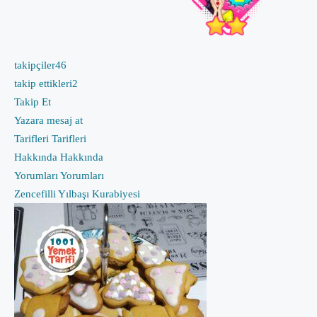
takipçiler
46
takip ettikleri
2
Takip Et
Yazara mesaj at
Tarifleri
Tarifleri
Hakkında
Hakkında
Yorumları
Yorumları
Zencefilli Yılbaşı Kurabiyesi