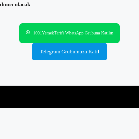
rdımcı olacak
1001YemekTarifi WhatsApp Grubuna Katılın
Telegram Grubumuza Katıl