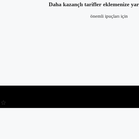
Daha kazançlı tarifler eklemenize ya
önemli ipuçları için
Kullanıcı Adı veya E-posta