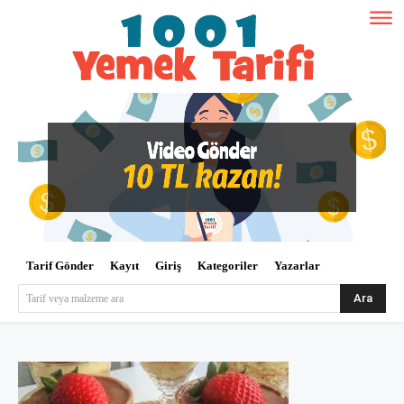
Tarif Gönder
Kayıt
Giriş
Kategoriler
Yazarlar
Ara
Tarif veya malzeme ara