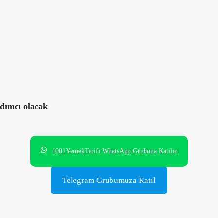
ri
,
Tarif
yorum yok
rdımcı olacak
1001YemekTarifi WhatsApp Grubuna Katılın
Telegram Grubumuza Katıl