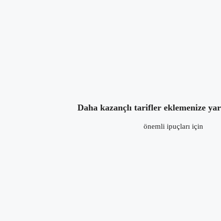
5 yıl önce
in:
Atıştırmalık
,
Etli Yemek Tarifle
Daha kazançlı tarifler eklemenize ya
önemli ipuçları için