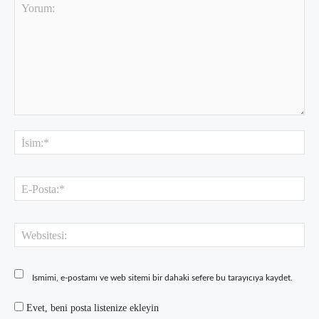
Yorum:
İsi
E-
Pos
Web
Ismimi, e-postamı ve web sitemi bir dahaki sefere bu tarayıcıya kaydet.
Evet, beni posta listenize ekleyin