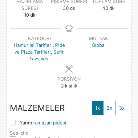
HAZIRLAMA
PIŞIRME SÜRESI
TOPLAM SÜRE
SÜRESI
30
dk
40
dk
10
dk
KATEGORI
MUTFAK
Hamur İşi Tarifleri
,
Pide
Global
ve Pizza Tarifleri
,
Şefin
Tavsiyesi
PORSIYON
2
kişilik
MALZEMELER
1x
2x
3x
▢
Yarım
ramazan pidesi
Sos İçin: