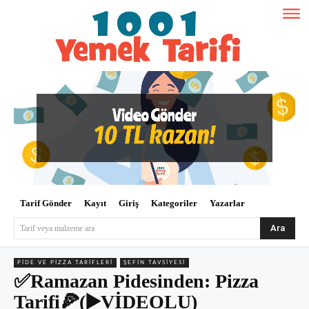
Tarif Gönder
Kayıt
Giriş
Kategoriler
Yazarlar
Ara
Tarif veya malzeme ara
PIDE VE PIZZA TARIFLERI
ŞEFIN TAVSIYESI
✅Ramazan Pidesinden: Pizza
Tarifi🍕(▶️VİDEOLU)