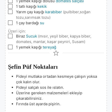
▢
1
yemek kaşığı dolusu
domates salçası
▢
1
tatlı kaşığı
kekik
▢
Yarım çay kaşığı
karabiber
(pulbiber,soğan
tozu,sarımsak tozu)
▢
1
çay bardağı
su
Üzeri için:
▢
Biraz
Sucuk
(mısır, yeşil biber, kapya biber,
domates, mantar, kaşar peyniri, Susam)
▢
1
yemek kaşığı
tereyağ
Şefin Püf Noktaları
Pideyi mutlaka ortadan kesmeye çalışın yoksa
çok kalın olur.
Pideyi salçalı sos ile ıslatın.
Üzerine gereken malzemeleri ekleyip
çıkarabilirsiniz.
Fırında üst ayarda pişirin.