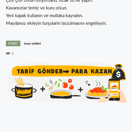
Çıtır çıtır olsun istiyorsanız sıcak su ile yapın.
Kavanozlar temiz ve kuru olsun.
Yeni kapak kullanın ve mutlaka kaynatın.
Maydanoz ekleyin turşularin bozulmasını engelleyin.
ETIKET
turşu tarifleri
3