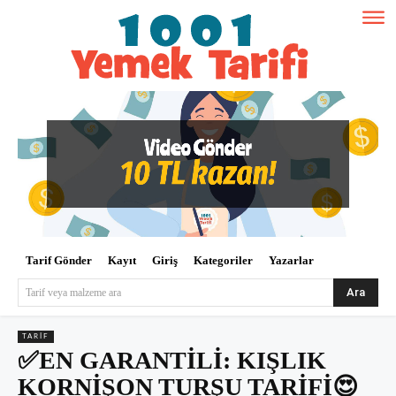
Tarif Gönder
Kayıt
Giriş
Kategoriler
Yazarlar
Ara
Tarif veya malzeme ara
TARIF
✅EN GARANTİLİ: KIŞLIK
KORNİŞON TURŞU TARİFİ😍