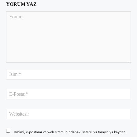
YORUM YAZ
Yorum:
İsi
E-
Pos
Web
Ismimi, e-postamı ve web sitemi bir dahaki sefere bu tarayıcıya kaydet.