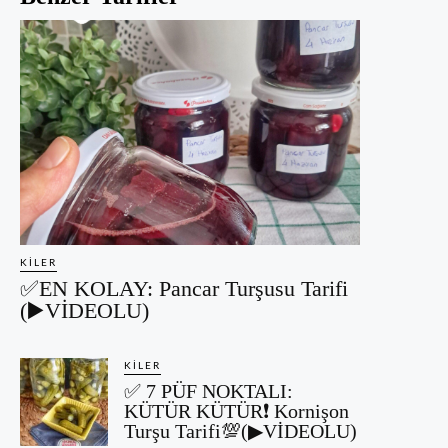
KILER
✅EN KOLAY: Pancar Turşusu Tarifi
(▶️VİDEOLU)
KILER
✅ 7 PÜF NOKTALI:
KÜTÜR KÜTÜR❗ Kornişon
Turşu Tarifi💯(▶VİDEOLU)