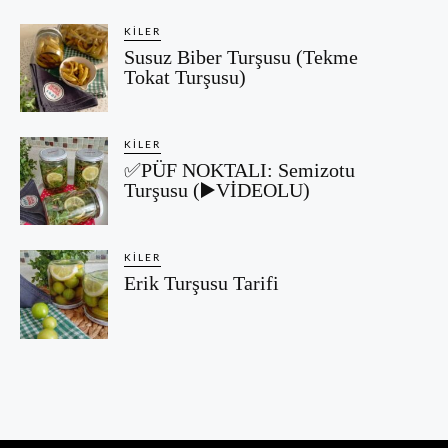
KILER
Susuz Biber Turşusu (Tekme
Tokat Turşusu)
KILER
✅PÜF NOKTALI: Semizotu
Turşusu (▶️VİDEOLU)
KILER
Erik Turşusu Tarifi