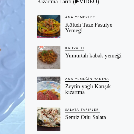
Kızartma Tarifi (▶️VİDEO)
ANA YEMEKLER
Köfteli Taze Fasulye
Yemeği
KAHVALTI
Yumurtalı kabak yemeği
ANA YEMEĞIN YANINA
Zeytin yağlı Karışık
kızartma
SALATA TARIFLERI
Semiz Otlu Salata