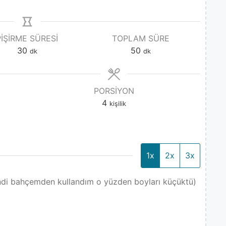
PIŞIRME SÜRESI
TOPLAM SÜRE
30
50
dk
dk
PORSIYON
4
kişilik
1x
2x
3x
ndi bahçemden kullandım o yüzden boyları küçüktü)