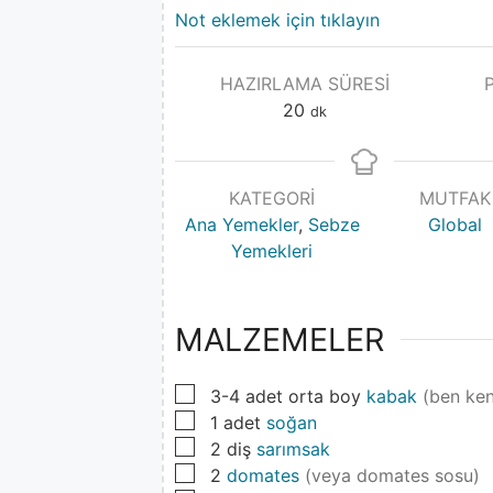
Not eklemek için tıklayın
HAZIRLAMA SÜRESI
20
dk
KATEGORI
MUTFAK
Ana Yemekler
,
Sebze
Global
Yemekleri
MALZEMELER
▢
3-4
adet orta boy
kabak
(ben ke
▢
1
adet
soğan
▢
2
diş
sarımsak
▢
2
domates
(veya domates sosu)