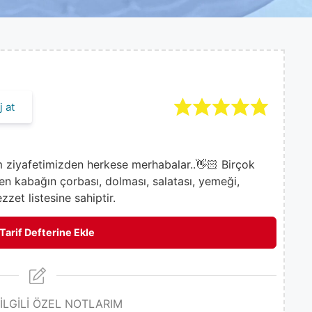
 at
 ziyafetimizden herkese merhabalar..👋🏻 Birçok
len kabağın çorbası, dolması, salatası, yemeği,
zzet listesine sahiptir.
Tarif Defterine Ekle
 İLGİLİ ÖZEL NOTLARIM