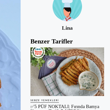
Lina
Benzer Tarifler
SEBZE YEMEKLERI
✅5 PÜF NOKTALI: Fırında Bamya