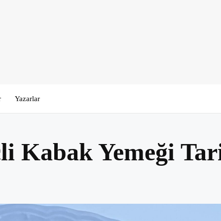
r
Yazarlar
çli Kabak Yemeği Tari