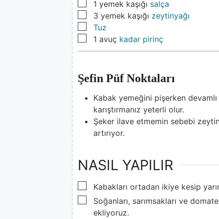
▢
1
yemek kaşığı
salça
▢
3
yemek kaşığı
zeytinyağı
▢
Tuz
▢
1
avuç
kadar pirinç
Şefin Püf Noktaları
Kabak yemeğini pişerken devamlı k
karıştırmanız yeterli olur.
Şeker ilave etmemin sebebi zeyti
artırıyor.
NASIL YAPILIR
▢
Kabakları ortadan ikiye kesip yar
▢
Soğanları, sarımsakları ve domat
ekliyoruz.