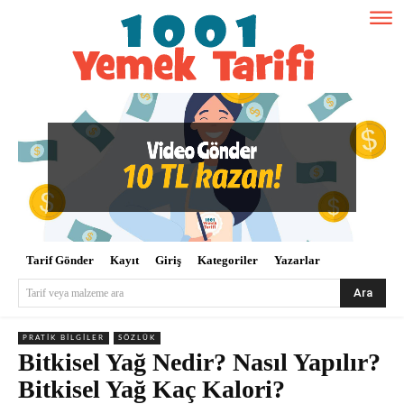
Tarif Gönder
Kayıt
Giriş
Kategoriler
Yazarlar
Ara
Tarif veya malzeme ara
PRATIK BILGILER
SÖZLÜK
Bitkisel Yağ Nedir? Nasıl Yapılır?
Bitkisel Yağ Kaç Kalori?