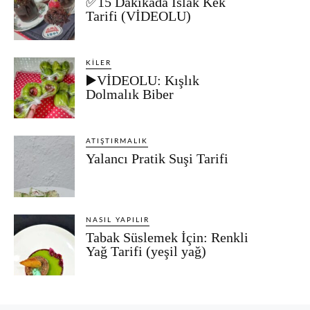
✅15 Dakikada Islak Kek
Tarifi (VİDEOLU)
KILER
▶️VİDEOLU: Kışlık
Dolmalık Biber
ATIŞTIRMALIK
Yalancı Pratik Suşi Tarifi
NASIL YAPILIR
Tabak Süslemek İçin: Renkli
Yağ Tarifi (yeşil yağ)