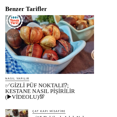
Benzer Tarifler
NASIL YAPILIR
✅GİZLİ PÜF NOKTALI⁉️;
KESTANE NASIL PİŞİRİLİR
(▶️VİDEOLU)💯
ÇAT KAPI MISAFIRE