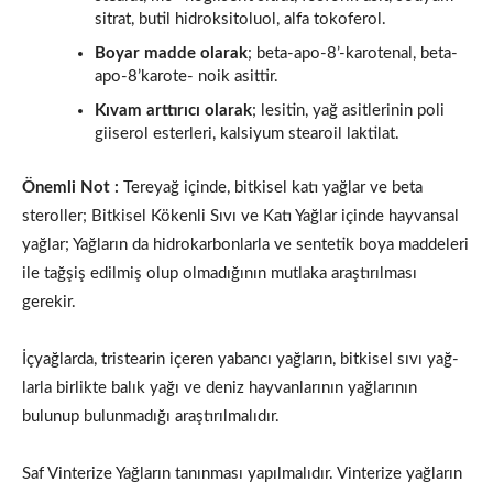
sitrat, butil hidroksitoluol, alfa tokoferol.
Boyar madde olarak
; beta-apo-8’-karotenal, beta-
apo-8’karote- noik asittir.
Kıvam arttırıcı olarak
; lesitin, yağ asitlerinin poli
giiserol ester­leri, kalsiyum stearoil laktilat.
Önemli Not :
Tereyağ içinde, bitkisel katı yağlar ve beta
steroller; Bitkisel Kökenli Sıvı ve Katı Yağlar içinde hayvansal
yağlar; Yağların da hidrokarbonlarla ve sentetik boya maddeleri
ile tağ­şiş edilmiş olup olmadığının mutlaka araştırılması
gerekir.
İçyağlarda, tristearin içeren yabancı yağların, bitkisel sıvı yağ­
larla birlikte balık yağı ve deniz hayvanlarının yağlarının
bulunup bulunmadığı araştırılmalıdır.
Saf Vinterize Yağların tanınması yapılmalıdır. Vinterize yağla­rın