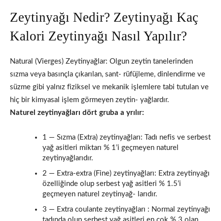
Zeytinyağı Nedir? Zeytinyağı Kaç
Kalori Zeytinyağı Nasıl Yapılır?
Natural (Vierges) Zeytinyağlar: Olgun zeytin tanelerinden
sızma veya basınçla çıkarılan, sant- rüfüjleme, dinlendirme ve
süzme gibi yalnız fiziksel ve mekanik işlemlere tabi tutulan ve
hiç bir kimyasal işlem görmeyen zeytin- yağlardır.
Naturel zeytinyağları dört gruba a yrılır:
1 — Sızma (Extra) zeytinyağları: Tadı nefis ve serbest
yağ asitleri miktarı % 1’i geçmeyen naturel
zeytinyağlarıdır.
2 — Extra-extra (Fine) zeytinyağları: Extra zeytinyağı
özelli­ğinde olup serbest yağ asitleri % 1.5’i
geçmeyen naturel zeytinyağ- larıdır.
3 — Extra coulante zeytinyağları : Normal zeytinyağı
tadın­da olup serbest yağ asitleri en çok % 3 olan