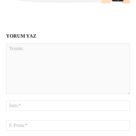
YORUM YAZ
Yorum:
İsi
E-
Pos