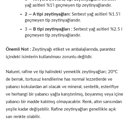
yağ asitleri %1’i geçmeyen tip zeytinyağlarıdır.
2 — A tipi zeytinyağları:
Serbest yağ asitleri %1.5’i
geçmeyen tip zeytinyağlarıdır.
3
— B tipi zeytinyağları
: Serbest yağ asitleri %2.5 i
geçme­yen tip zeytinyağlarıdır.
Önemli Not :
Zeytinyağı etiket ve ambalajlarında, parantez
için­deki isimlerin kullanılması zorunlu değildir.
Naturel, rafine ve tip halindeki yemeklik zeytinyağları; 20°C
de berrak, tortusuz kendilerine has normal lezzetlerde ve
yabancı ko­kulardan ari olacak ve mineral, sentetik, esterifiye
ve herhangi bir yabancı yağla karıştırılmış, boyanmış veya içine
yabancı bir mad­de katılmış olmayacaktır. Renk, altın sarısından
yeşile kadar de­ğişebilir. Rafine zeytinyağları genellikle açık
sarı renkte olabilir.