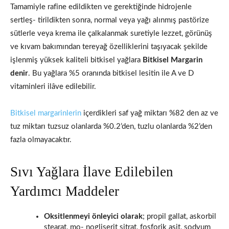
Tamamiyle rafine edildikten ve gerektiğinde hidrojenle
sertleş- tirildikten sonra, normal veya yağı alınmış pastörize
sütlerle veya krema ile çalkalanmak suretiyle lezzet, görünüş
ve kıvam bakımın­dan tereyağ özelliklerini taşıyacak şekilde
işlenmiş yüksek kaliteli bitkisel yağlara
Bitkisel Margarin
denir
. Bu yağlara %5 oranında bitkisel lesitin ile A ve D
vitaminleri ilâve edilebilir.
Bitkisel margarinlerin
içerdikleri saf yağ miktarı %82 den az ve
tuz miktarı tuzsuz olanlarda %0.2’den, tuzlu olanlarda %2’den
fazla olmayacaktır.
Sıvı Yağlara İlave Edilebilen
Yardımcı Maddeler
Oksitlenmeyi önleyici olarak
; propil gallat, askorbil
stearat, mo- nogliserit sitrat, fosforik asit, sodyum