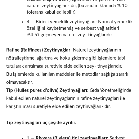
naturel zeytinyağları- dır, (bu asid miktarında % 10
tolerans kabul edilebilir).
4 — Birinci yemeklik zeytinyağları: Normal yemeklik
özelliğini kaybetmemiş ve serbest yağ asitleri
%4.5’i geçmeyen naturel zey- tinyağlarıdır.
Rafine (Raffinees) Zeytinyağlar
: Naturel zeytinyağlarının
nötralleştirme, ağartma ve koku gider­me gibi işlemlere tabi
tutularak arıtılması suretiyle elde edilen zey- tinyağlarıdır.
Bu işlemlerde kullanılan maddeler ile metodlar sağlığa zarar­lı
olmayacaktır.
Tip (Huiles pures d’olive) Zeytinyağları
: Gıda Yönetmeliğinde
kabul edilen naturel zeytinyağlarının rafi­ne zeytinyağları ile
karıştırılması suretiyle elde edilen zeytinyağları- dır.
Tip zeytinyağları üç çeşide ayrılır.
1
— Rivyera (Riviera) tipi zeytinyağları:
Serbest