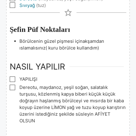
▢
Sıvıyağ
(tuz)
Şefin Püf Noktaları
Börülcenin güzel pişmesi içinakşamdan
ıslamalısınız( kuru börülce kullandım)
NASIL YAPILIR
▢
YAPILIŞI
▢
Dereotu, maydanoz, yeşil soğan, salatalık
turşusu, közlenmiş kapya biberi küçük küçük
doğrayın haşlanmış börülceyi ve mısırda bir kaba
koyup üzerine LİMON yağ ve tuzu koyup karıştırın
üzerini istediğiniz şekilde süsleyin AFİYET
OLSUN