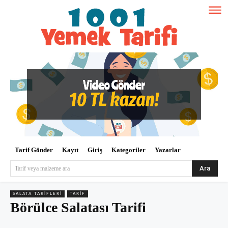
Tarif Gönder
Kayıt
Giriş
Kategoriler
Yazarlar
Ara
Tarif veya malzeme ara
SALATA TARIFLERI
TARIF
Börülce Salatası Tarifi