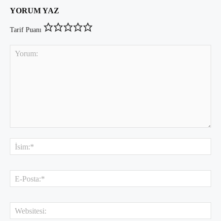
YORUM YAZ
Tarif Puanı
Yorum:
İsi
E-
Pos
Web