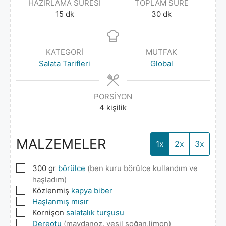
HAZIRLAMA SÜRESI
TOPLAM SÜRE
15
dk
30
dk
KATEGORI
MUTFAK
Salata Tarifleri
Global
PORSIYON
4
kişilik
MALZEMELER
1x
2x
3x
▢
300
gr
börülce
(ben kuru börülce kullandım ve
haşladım)
▢
Közlenmiş
kapya biber
▢
Haşlanmış mısır
▢
Kornişon
salatalık turşusu
▢
Dereotu
(maydanoz, yeşil soğan,limon)