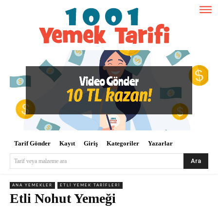
Tarif Gönder
Kayıt
Giriş
Kategoriler
Yazarlar
Ara
Tarif veya malzeme ara
ANA YEMEKLER
ETLI YEMEK TARIFLERI
Etli Nohut Yemeği