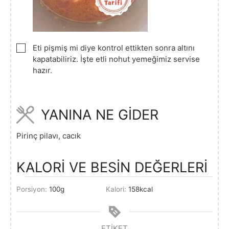
▢
Eti pişmiş mi diye kontrol ettikten sonra altını
kapatabiliriz. İşte etli nohut yemeğimiz servise
hazır.
YANINA NE GİDER
Pirinç pilavı, cacık
KALORİ VE BESİN DEĞERLERİ
Porsiyon:
100
g
Kalori:
158
kcal
ETIKET