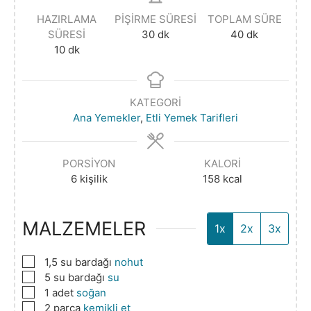
HAZIRLAMA
PIŞIRME SÜRESI
TOPLAM SÜRE
SÜRESI
30
dk
40
dk
10
dk
KATEGORI
Ana Yemekler
,
Etli Yemek Tarifleri
PORSIYON
KALORI
6
kişilik
158
kcal
MALZEMELER
1x
2x
3x
▢
1,5
su bardağı
nohut
▢
5
su bardağı
su
▢
1
adet
soğan
▢
2
parça
kemikli et