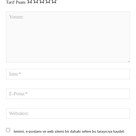
Tarif Puanı
Yorum:
İsi
E-
Pos
Web
Ismimi, e-postamı ve web sitemi bir dahaki sefere bu tarayıcıya kaydet.