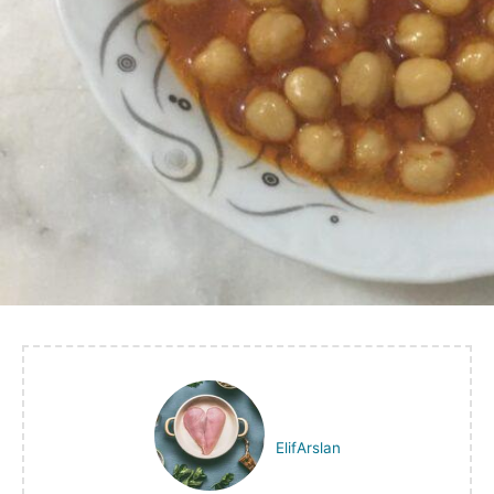
ElifArslan