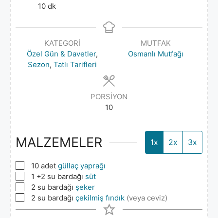
10
dk
KATEGORI
MUTFAK
Özel Gün & Davetler
,
Osmanlı Mutfağı
Sezon
,
Tatlı Tarifleri
PORSIYON
10
MALZEMELER
1x
2x
3x
▢
10
adet
güllaç yaprağı
▢
1
+2 su bardağı
süt
▢
2
su bardağı
şeker
▢
2
su bardağı
çekilmiş fındık
(veya ceviz)