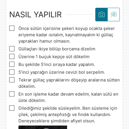
NASIL YAPILIR
▢
Önce sütün içerisine şekeri koyup ocakta şeker
eriyeme kadar ısıtalım, kaynatmayalım ki güllaç
yaprakları hamur olmasın.
▢
Güllaçları ikiye bölüp borcama dizelim
▢
Üzerine 1 buçuk kepçe süt dökelim
▢
Bu şekilde 5’inci sıraya kadar yapalım.
▢
5’inci yaprağın üzerine cevizi bol serpelim.
▢
Tekrar güllaç yapraklarını döşeyip aralarına sütten
dökelim.
▢
En son işleme kadar devam edelim, kalan sütü en
üste dökelim.
▢
Dilediğimiz şekilde süsleyelim. Ben süsleme için
çilek, çekilmiş antepfıstığı ve fındık kullandım.
Deneyeceklere şimdiden afiyet olsun.