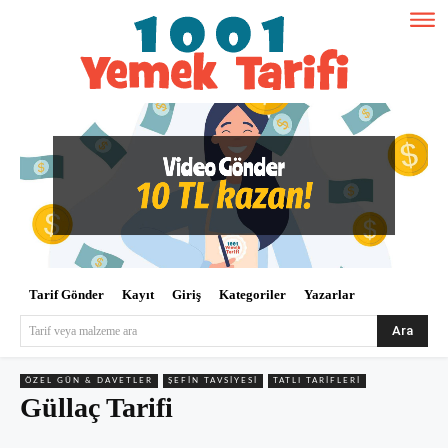
Tarif Gönder
Kayıt
Giriş
Kategoriler
Yazarlar
Ara
Tarif veya malzeme ara
ÖZEL GÜN & DAVETLER
ŞEFIN TAVSIYESI
TATLI TARIFLERI
Güllaç Tarifi