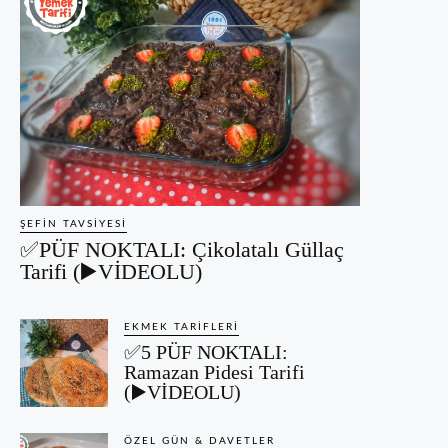
ŞEFIN TAVSIYESI
✅PÜF NOKTALI: Çikolatalı Güllaç
Tarifi (▶️VİDEOLU)
EKMEK TARIFLERI
✅5 PÜF NOKTALI:
Ramazan Pidesi Tarifi
(▶️VİDEOLU)
ÖZEL GÜN & DAVETLER