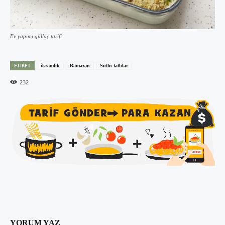
Ev yapımı güllaç tarifi
ETIKET
ikramlık
Ramazan
Sütlü tatlılar
232
YORUM YAZ