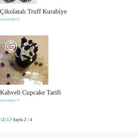
Çikolatalı Truff Kurabiye
enfestarifler
0
Kahveli Cupcake Tarifi
mertcankoc
0
1
2
3
4
Sayfa 2 / 4