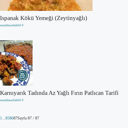
Ispanak Kökü Yemeği (Zeytinyağlı)
entatlimutfak64
0
Karnıyarık Tadında Az Yağlı Fırın Patlıcan Tarifi
entatlimutfak64
0
1
...
85
86
87
Sayfa 87 / 87