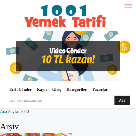
Tarif Gönder
Kayıt
Giriş
Kategoriler
Yazarlar
Ara
Tarif veya malzeme ara
Ana Sayfa
2020
Arşiv