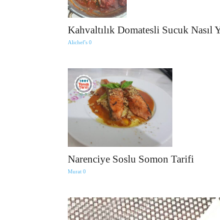
Kahvaltılık Domatesli Sucuk Nasıl Y
Alichef's
0
Narenciye Soslu Somon Tarifi
Murat
0