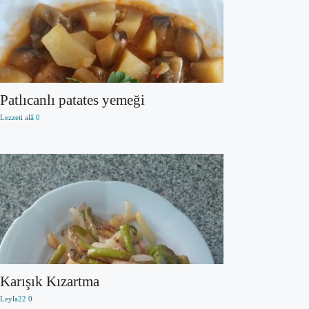
Patlıcanlı patates yemeği
Lezzeti alâ
0
Karışık Kızartma
Leyla22
0