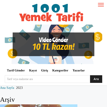
Tarif Gönder
Kayıt
Giriş
Kategoriler
Yazarlar
Ara
Tarif veya malzeme ara
Ana Sayfa
2023
Arşiv