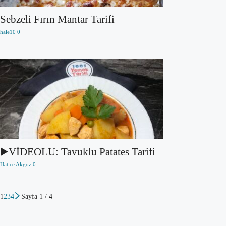
Sebzeli Fırın Mantar Tarifi
hale10
0
▶️VİDEOLU: Tavuklu Patates Tarifi
Hatice Akgoz
0
1
2
3
4
Sayfa 1 / 4