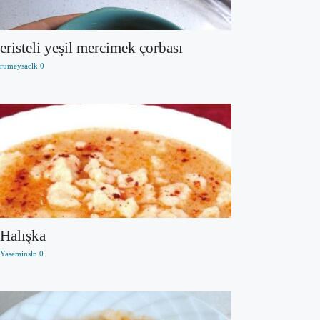
eristeli yeşil mercimek çorbası
rumeysaclk
0
Halışka
Yaseminsln
0