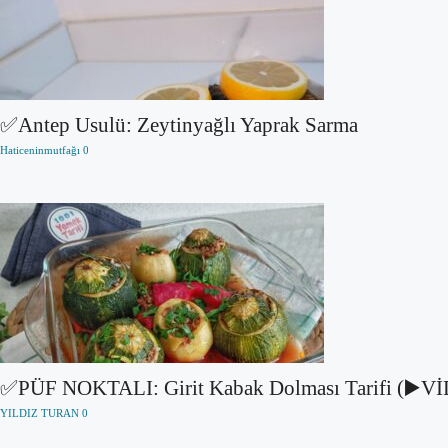
✅Antep Usulü: Zeytinyağlı Yaprak Sarma
Haticeninmutfağı
0
✅PÜF NOKTALI: Girit Kabak Dolması Tarifi (▶️
YILDIZ TURAN
0