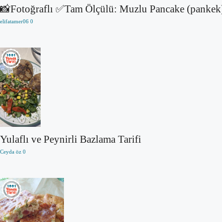
📸Fotoğraflı ✅Tam Ölçülü: Muzlu Pancake (pankek
elifatamer06
0
Yulaflı ve Peynirli Bazlama Tarifi
Ceyda öz
0