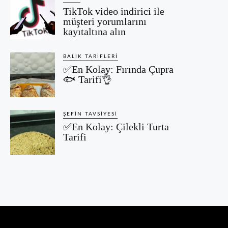
TikTok video indirici ile
müşteri yorumlarını
kayıtaltına alın
BALIK TARIFLERI
✅En Kolay: Fırında Çupra
🐟 Tarifi👌
ŞEFIN TAVSIYESI
✅En Kolay: Çilekli Turta
Tarifi