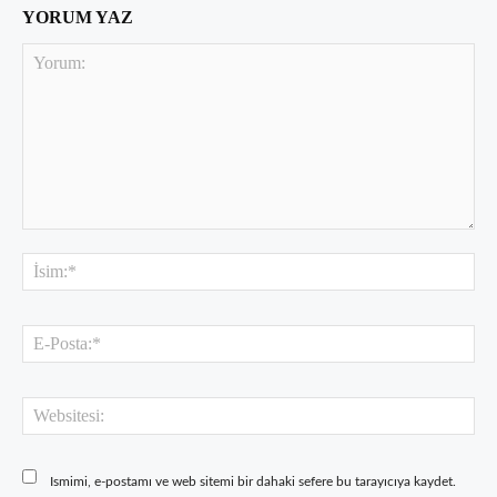
YORUM YAZ
Yorum:
İsi
E-
Pos
Web
Ismimi, e-postamı ve web sitemi bir dahaki sefere bu tarayıcıya kaydet.