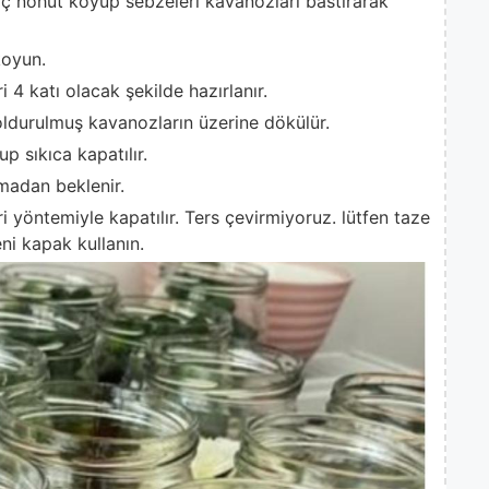
aç nohut koyup sebzeleri kavanozları bastırarak
koyun.
 4 katı olacak şekilde hazırlanır.
ldurulmuş kavanozların üzerine dökülür.
p sıkıca kapatılır.
madan beklenir.
ri yöntemiyle kapatılır. Ters çevirmiyoruz. lütfen taze
eni kapak kullanın.