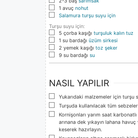
▢
2-3
baş
sarımsak
▢
1
avuç
nohut
▢
Salamura turşu suyu için
Turşu suyu için:
▢
5
çorba kaşığı
turşuluk kalın tuz
▢
1
su bardağı
üzüm sirkesi
▢
2
yemek kaşığı
toz şeker
▢
9
su bardağı
su
NASIL YAPILIR
▢
Yukarıdaki malzemeler için turşu s
▢
Turşuda kullanılacak tüm sebzeler
▢
Kornişonları yarım saat karbonatlı
arınana dek yıkayın lahana havuç 
keserek hazırlayın.
▢