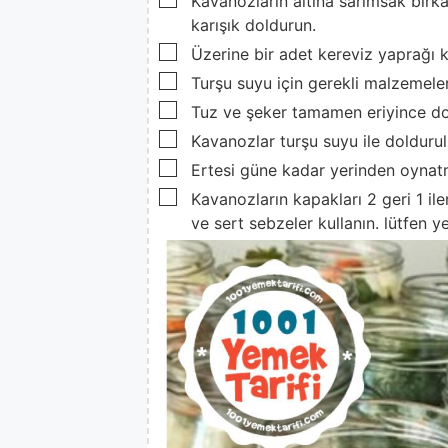
Kavanozların altına sarımsak birk
karışık doldurun.
▢
Üzerine bir adet kereviz yaprağı 
▢
Turşu suyu için gerekli malzemeleri
▢
Tuz ve şeker tamamen eriyince do
▢
Kavanozlar turşu suyu ile doldurulu
▢
Ertesi güne kadar yerinden oynat
▢
Kavanozların kapakları 2 geri 1 ile
ve sert sebzeler kullanın. lütfen y