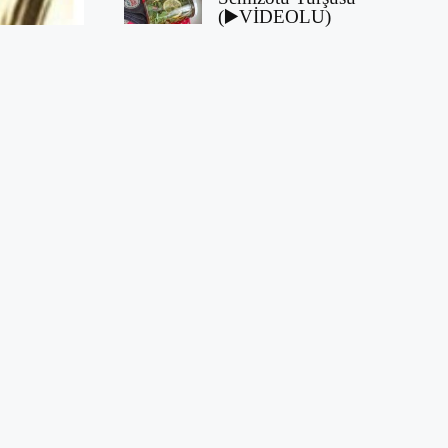
(▶️VİDEOLU)