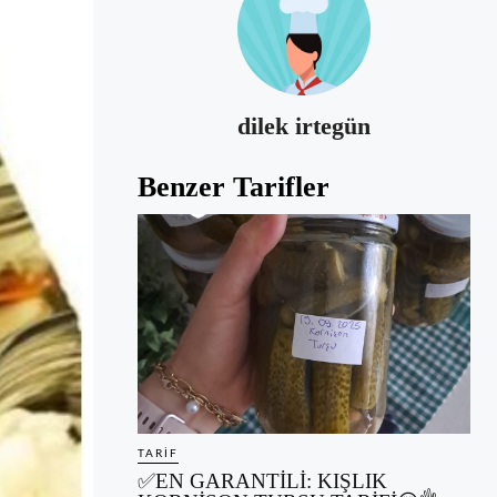
dilek irtegün
Benzer Tarifler
TARIF
✅EN GARANTİLİ: KIŞLIK