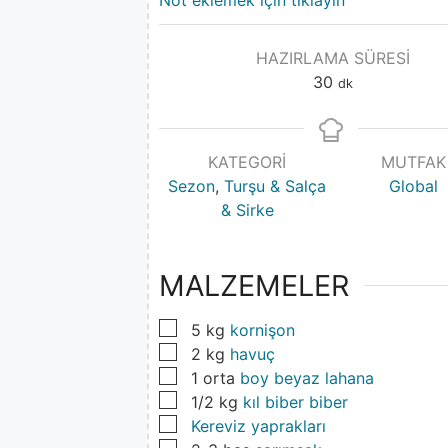
Not eklemek için tıklayın
HAZIRLAMA SÜRESI
30
dk
KATEGORI
MUTFAK
Sezon
,
Turşu & Salça
Global
& Sirke
MALZEMELER
▢
5
kg
kornişon
▢
2
kg
havuç
▢
1
orta
boy beyaz lahana
▢
1/2
kg
kıl biber biber
▢
Kereviz yaprakları