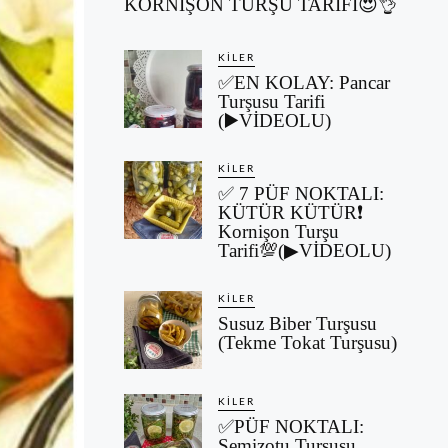
KORNİŞON TURŞU TARİFİ😍👌
KILER
✅EN KOLAY: Pancar
Turşusu Tarifi
(▶️VİDEOLU)
KILER
✅ 7 PÜF NOKTALI:
KÜTÜR KÜTÜR❗
Kornişon Turşu
Tarifi💯(▶VİDEOLU)
KILER
Susuz Biber Turşusu
(Tekme Tokat Turşusu)
KILER
✅PÜF NOKTALI:
Semizotu Turşusu