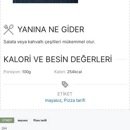
YANINA NE GİDER
Salata veya kahvaltı çeşitleri mükemmel olur.
KALORİ VE BESİN DEĞERLERİ
Porsiyon:
100
g
Kalori:
254
kcal
ETIKET
mayasız
,
Pizza tarifi
ETIKET
mayasız
Pizza tarifi
264