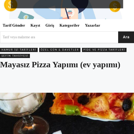
Tarif Gönder
Kayıt
Giriş
Kategoriler
Yazarlar
Ara
Tarif veya malzeme ara
HAMUR İŞI TARIFLERI
ÖZEL GÜN & DAVETLER
PIDE VE PIZZA TARIFLERI
ŞEFIN TAVSIYESI
Mayasız Pizza Yapımı (ev yapımı)