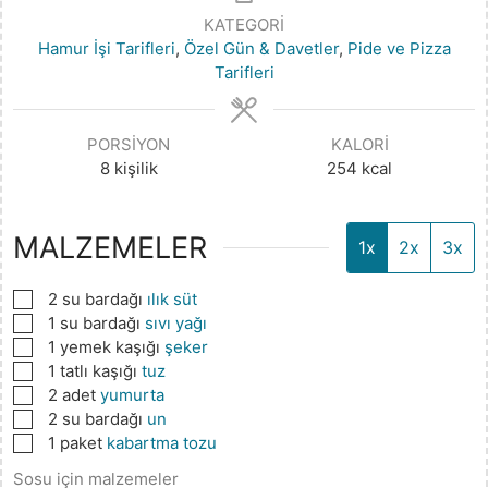
KATEGORI
Hamur İşi Tarifleri
,
Özel Gün & Davetler
,
Pide ve Pizza
Tarifleri
PORSIYON
KALORI
8
kişilik
254
kcal
MALZEMELER
1x
2x
3x
▢
2
su bardağı
ılık süt
▢
1
su bardağı
sıvı yağı
▢
1
yemek kaşığı
şeker
▢
1
tatlı kaşığı
tuz
▢
2
adet
yumurta
▢
2
su bardağı
un
▢
1
paket
kabartma tozu
Sosu için malzemeler